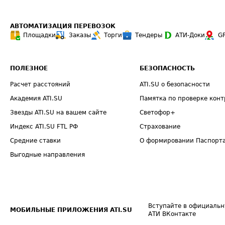
АВТОМАТИЗАЦИЯ ПЕРЕВОЗОК
Площадки
Заказы
Торги
Тендеры
АТИ-Доки
G
ПОЛЕЗНОЕ
БЕЗОПАСНОСТЬ
Расчет расстояний
ATI.SU о безопасности
Академия ATI.SU
Памятка по проверке конт
Звезды ATI.SU на вашем сайте
Светофор+
Индекс ATI.SU FTL РФ
Страхование
Средние ставки
О формировании Паспорт
Выгодные направления
Вступайте в официальн
МОБИЛЬНЫЕ ПРИЛОЖЕНИЯ ATI.SU
АТИ ВКонтакте