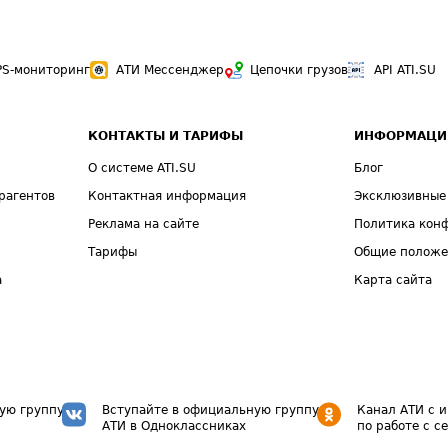
PS-мониторинг
АТИ Мессенджер
Цепочки грузов
API ATI.SU
КОНТАКТЫ И ТАРИФЫ
ИНФОРМАЦИ
О системе ATI.SU
Блог
рагентов
Контактная информация
Эксклюзивные
Реклама на сайте
Политика кон
Тарифы
Общие полож
а
Карта сайта
ую группу
Вступайте в официальную группу
Канал АТИ с 
АТИ в Одноклассниках
по работе с с