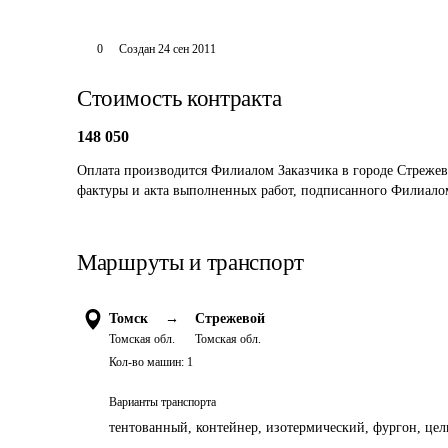
0
Создан
24 сен 2011
Стоимость контракта
148 050
Оплата производится Филиалом Заказчика в городе Стрежево
фактуры и акта выполненных работ, подписанного Филиалом
Маршруты и транспорт
Томск
→
Стрежевой
Томская обл.
Томская обл.
Кол-во машин:
1
Варианты транспорта
тентованный, контейнер, изотермический, фургон, цель