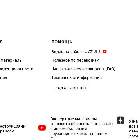
Я
ПОМОЩЬ
Видео по работе с ATI.SU
 материалы
Полезное по перевозкам
фиденциальности
Часто задаваемые вопросы (FAQ)
ения
Техническая информация
ЗАДАТЬ ВОПРОС
Экспертные материалы
Узна
и новости обо всем, что связано
инструкциями
возм
с автомобильными
ервисом
свеж
грузоперевозками, на нашем
логи