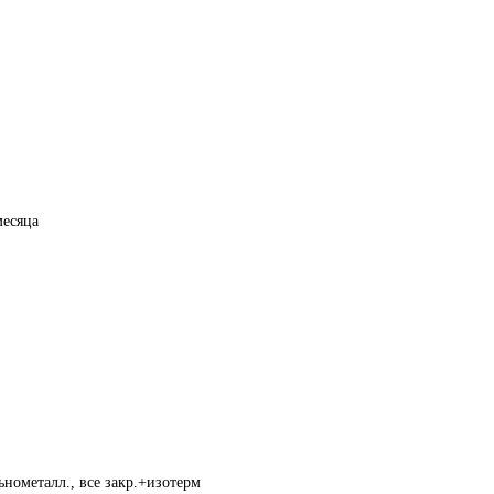
месяца
нометалл., все закр.+изотерм