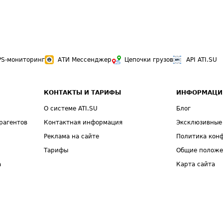
PS-мониторинг
АТИ Мессенджер
Цепочки грузов
API ATI.SU
КОНТАКТЫ И ТАРИФЫ
ИНФОРМАЦИ
О системе ATI.SU
Блог
рагентов
Контактная информация
Эксклюзивные
Реклама на сайте
Политика кон
Тарифы
Общие полож
а
Карта сайта