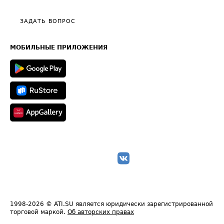
Видео по работе с ATI.SU
Политика конфиденциальности
Полезное по перевозкам
Общие положения
ЗАДАТЬ ВОПРОС
Часто задаваемые вопросы (FAQ)
Карта сайта
Техническая информация
МОБИЛЬНЫЕ ПРИЛОЖЕНИЯ
1998-2026
© ATI.SU является юридически зарегистрированной
торговой маркой.
Об авторских правах