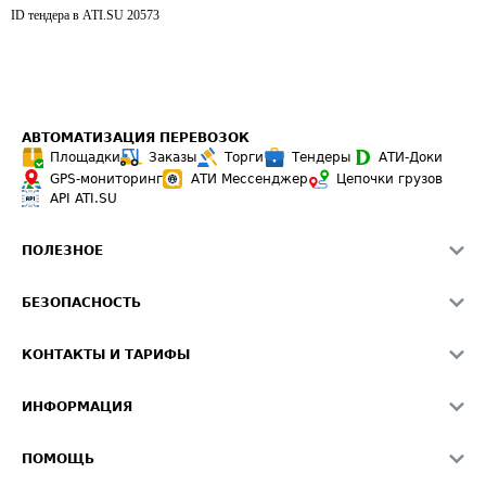
ID тендера в ATI.SU
20573
АВТОМАТИЗАЦИЯ ПЕРЕВОЗОК
Площадки
Заказы
Торги
Тендеры
АТИ-Доки
GPS-мониторинг
АТИ Мессенджер
Цепочки грузов
API ATI.SU
ПОЛЕЗНОЕ
Расчет расстояний
БЕЗОПАСНОСТЬ
Академия ATI.SU
ATI.SU о безопасности
Звезды ATI.SU на вашем сайте
КОНТАКТЫ И ТАРИФЫ
Памятка по проверке контрагентов
Индекс ATI.SU FTL РФ
О системе ATI.SU
Светофор+
Средние ставки
ИНФОРМАЦИЯ
Контактная информация
Страхование
Выгодные направления
Блог
Реклама на сайте
О формировании Паспорта
ПОМОЩЬ
Эксклюзивные материалы
Тарифы