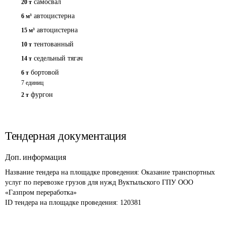
самосвал
20 т
автоцистерна
6 м³
автоцистерна
15 м³
тентованный
10 т
седельный тягач
14 т
бортовой
6 т
7 единиц
фургон
2 т
Тендерная документация
Доп. информация
Название тендера на площадке проведения: 
Оказание транспортных 
услуг по перевозке грузов для нужд Вуктыльского ГПУ ООО 
«Газпром переработка»
ID тендера на площадке проведения: 
120381