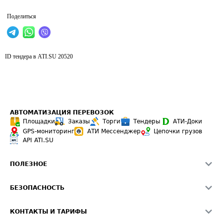
Поделиться
ID тендера в ATI.SU
20520
АВТОМАТИЗАЦИЯ ПЕРЕВОЗОК
Площадки
Заказы
Торги
Тендеры
АТИ-Доки
GPS-мониторинг
АТИ Мессенджер
Цепочки грузов
API ATI.SU
ПОЛЕЗНОЕ
Расчет расстояний
БЕЗОПАСНОСТЬ
Академия ATI.SU
ATI.SU о безопасности
Звезды ATI.SU на вашем сайте
КОНТАКТЫ И ТАРИФЫ
Памятка по проверке контрагентов
Индекс ATI.SU FTL РФ