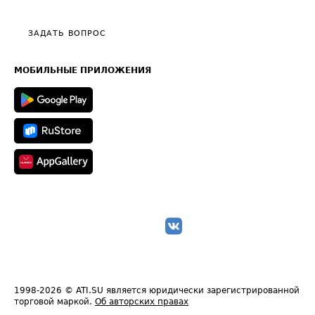
Тарифы
Видео по работе с ATI.SU
Политика конфиденциальности
Полезное по перевозкам
Общие положения
ЗАДАТЬ ВОПРОС
Часто задаваемые вопросы (FAQ)
Карта сайта
Техническая информация
МОБИЛЬНЫЕ ПРИЛОЖЕНИЯ
1998-2026
© ATI.SU является юридически зарегистрированной
торговой маркой.
Об авторских правах