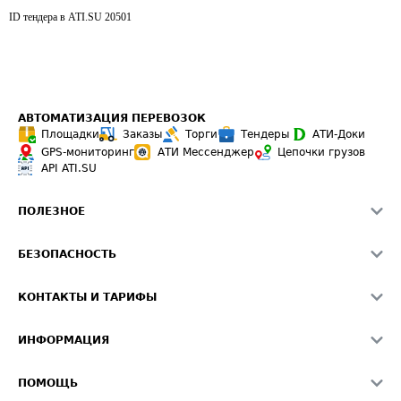
ID тендера в ATI.SU
20501
АВТОМАТИЗАЦИЯ ПЕРЕВОЗОК
Площадки
Заказы
Торги
Тендеры
АТИ-Доки
GPS-мониторинг
АТИ Мессенджер
Цепочки грузов
API ATI.SU
ПОЛЕЗНОЕ
Расчет расстояний
БЕЗОПАСНОСТЬ
Академия ATI.SU
ATI.SU о безопасности
Звезды ATI.SU на вашем сайте
КОНТАКТЫ И ТАРИФЫ
Памятка по проверке контрагентов
Индекс ATI.SU FTL РФ
О системе ATI.SU
Светофор+
Средние ставки
ИНФОРМАЦИЯ
Контактная информация
Страхование
Выгодные направления
Блог
Реклама на сайте
О формировании Паспорта
ПОМОЩЬ
Эксклюзивные материалы