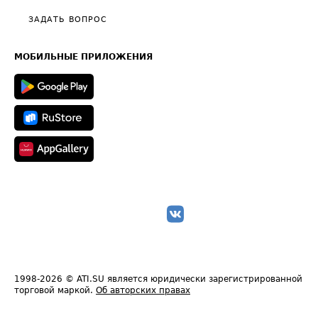
Политика конфиденциальности
Полезное по перевозкам
Общие положения
ЗАДАТЬ ВОПРОС
Часто задаваемые вопросы (FAQ)
Карта сайта
Техническая информация
МОБИЛЬНЫЕ ПРИЛОЖЕНИЯ
1998-2026
© ATI.SU является юридически зарегистрированной
торговой маркой.
Об авторских правах