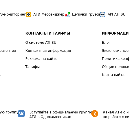
PS-мониторинг
АТИ Мессенджер
Цепочки грузов
API ATI.SU
КОНТАКТЫ И ТАРИФЫ
ИНФОРМАЦИ
О системе ATI.SU
Блог
рагентов
Контактная информация
Эксклюзивные
Реклама на сайте
Политика кон
Тарифы
Общие полож
а
Карта сайта
ую группу
Вступайте в официальную группу
Канал АТИ с 
АТИ в Одноклассниках
по работе с с