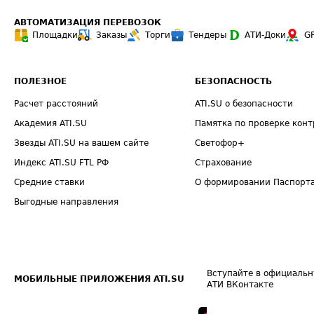
АВТОМАТИЗАЦИЯ ПЕРЕВОЗОК
Площадки
Заказы
Торги
Тендеры
АТИ-Доки
G
ПОЛЕЗНОЕ
БЕЗОПАСНОСТЬ
Расчет расстояний
ATI.SU о безопасности
Академия ATI.SU
Памятка по проверке конт
Звезды ATI.SU на вашем сайте
Светофор+
Индекс ATI.SU FTL РФ
Страхование
Средние ставки
О формировании Паспорт
Выгодные направления
Вступайте в официальн
МОБИЛЬНЫЕ ПРИЛОЖЕНИЯ ATI.SU
АТИ ВКонтакте