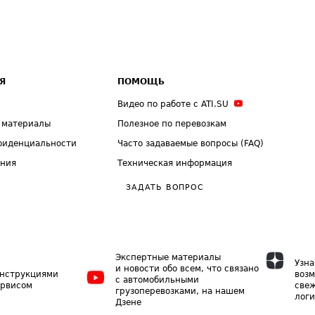
Я
ПОМОЩЬ
Видео по работе с ATI.SU
 материалы
Полезное по перевозкам
фиденциальности
Часто задаваемые вопросы (FAQ)
ения
Техническая информация
ЗАДАТЬ ВОПРОС
Экспертные материалы
Узна
и новости обо всем, что связано
инструкциями
возм
с автомобильными
ервисом
свеж
грузоперевозками, на нашем
логи
Дзене