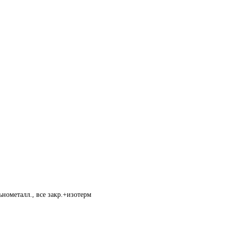
нометалл., все закр.+изотерм