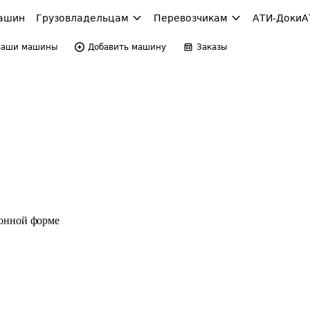
ашин
Грузовладельцам
Перевозчикам
АТИ-Доки
А
Ваши машины
Добавить машину
Заказы
ронной форме