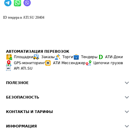
ID тендера в ATI.SU
20404
АВТОМАТИЗАЦИЯ ПЕРЕВОЗОК
Площадки
Заказы
Торги
Тендеры
АТИ-Доки
GPS-мониторинг
АТИ Мессенджер
Цепочки грузов
API ATI.SU
ПОЛЕЗНОЕ
Расчет расстояний
БЕЗОПАСНОСТЬ
Академия ATI.SU
ATI.SU о безопасности
Звезды ATI.SU на вашем сайте
КОНТАКТЫ И ТАРИФЫ
Памятка по проверке контрагентов
Индекс ATI.SU FTL РФ
О системе ATI.SU
Светофор+
Средние ставки
ИНФОРМАЦИЯ
Контактная информация
Страхование
Выгодные направления