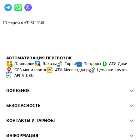
ID тендера в ATI.SU
20401
АВТОМАТИЗАЦИЯ ПЕРЕВОЗОК
Площадки
Заказы
Торги
Тендеры
АТИ-Доки
GPS-мониторинг
АТИ Мессенджер
Цепочки грузов
API ATI.SU
ПОЛЕЗНОЕ
Расчет расстояний
БЕЗОПАСНОСТЬ
Академия ATI.SU
ATI.SU о безопасности
Звезды ATI.SU на вашем сайте
КОНТАКТЫ И ТАРИФЫ
Памятка по проверке контрагентов
Индекс ATI.SU FTL РФ
О системе ATI.SU
Светофор+
Средние ставки
ИНФОРМАЦИЯ
Контактная информация