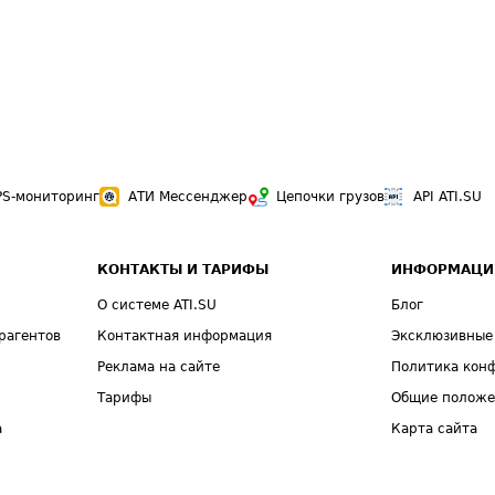
PS-мониторинг
АТИ Мессенджер
Цепочки грузов
API ATI.SU
КОНТАКТЫ И ТАРИФЫ
ИНФОРМАЦИ
О системе ATI.SU
Блог
рагентов
Контактная информация
Эксклюзивные
Реклама на сайте
Политика кон
Тарифы
Общие полож
а
Карта сайта