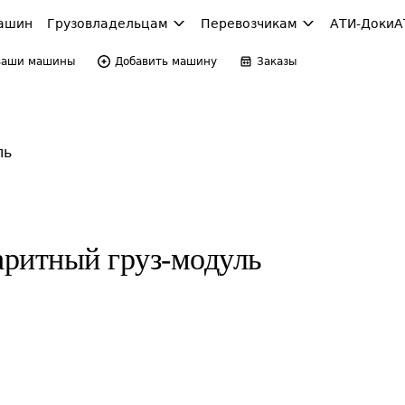
ашин
Грузовладельцам
Перевозчикам
АТИ-Доки
А
Ваши машины
Добавить машину
Заказы
ль
аритный груз-модуль