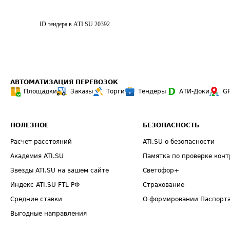
ID тендера в ATI.SU
20392
АВТОМАТИЗАЦИЯ ПЕРЕВОЗОК
Площадки
Заказы
Торги
Тендеры
АТИ-Доки
G
ПОЛЕЗНОЕ
БЕЗОПАСНОСТЬ
Расчет расстояний
ATI.SU о безопасности
Академия ATI.SU
Памятка по проверке конт
Звезды ATI.SU на вашем сайте
Светофор+
Индекс ATI.SU FTL РФ
Страхование
Средние ставки
О формировании Паспорт
Выгодные направления