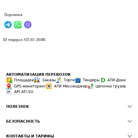
Поделиться
ID тендера в ATI.SU
20388
АВТОМАТИЗАЦИЯ ПЕРЕВОЗОК
Площадки
Заказы
Торги
Тендеры
АТИ-Доки
GPS-мониторинг
АТИ Мессенджер
Цепочки грузов
API ATI.SU
ПОЛЕЗНОЕ
Расчет расстояний
БЕЗОПАСНОСТЬ
Академия ATI.SU
ATI.SU о безопасности
Звезды ATI.SU на вашем сайте
КОНТАКТЫ И ТАРИФЫ