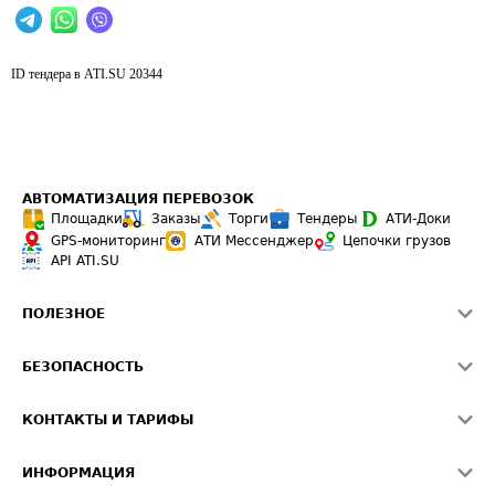
ID тендера в ATI.SU
20344
АВТОМАТИЗАЦИЯ ПЕРЕВОЗОК
Площадки
Заказы
Торги
Тендеры
АТИ-Доки
GPS-мониторинг
АТИ Мессенджер
Цепочки грузов
API ATI.SU
ПОЛЕЗНОЕ
Расчет расстояний
БЕЗОПАСНОСТЬ
Академия ATI.SU
ATI.SU о безопасности
Звезды ATI.SU на вашем сайте
КОНТАКТЫ И ТАРИФЫ
Памятка по проверке контрагентов
Индекс ATI.SU FTL РФ
О системе ATI.SU
Светофор+
Средние ставки
ИНФОРМАЦИЯ
Контактная информация