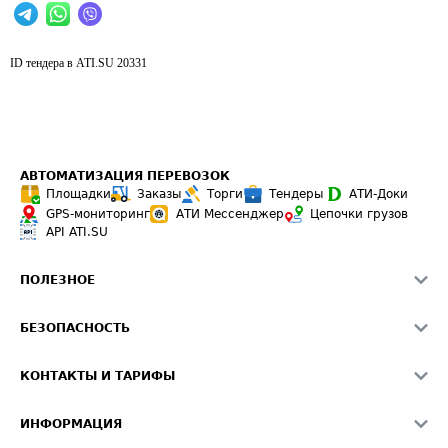
ID тендера в ATI.SU
20331
АВТОМАТИЗАЦИЯ ПЕРЕВОЗОК
Площадки
Заказы
Торги
Тендеры
АТИ-Доки
GPS-мониторинг
АТИ Мессенджер
Цепочки грузов
API ATI.SU
ПОЛЕЗНОЕ
Расчет расстояний
БЕЗОПАСНОСТЬ
Академия ATI.SU
ATI.SU о безопасности
Звезды ATI.SU на вашем сайте
КОНТАКТЫ И ТАРИФЫ
Памятка по проверке контрагентов
Индекс ATI.SU FTL РФ
О системе ATI.SU
Светофор+
Средние ставки
ИНФОРМАЦИЯ
Контактная информация
Страхование