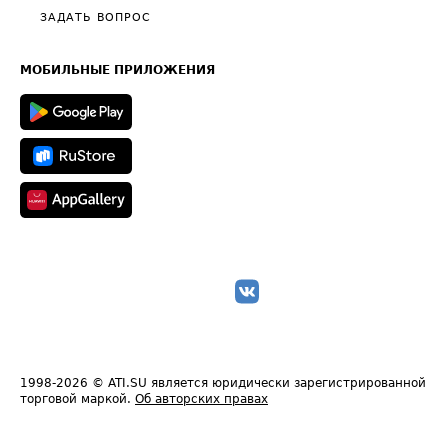
Полезное по перевозкам
Общие положения
ЗАДАТЬ ВОПРОС
Часто задаваемые вопросы (FAQ)
Карта сайта
Техническая информация
МОБИЛЬНЫЕ ПРИЛОЖЕНИЯ
1998-2026
© ATI.SU является юридически зарегистрированной
торговой маркой.
Об авторских правах