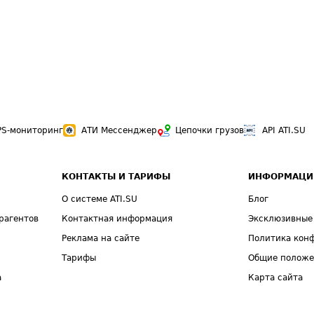
PS-мониторинг
АТИ Мессенджер
Цепочки грузов
API ATI.SU
КОНТАКТЫ И ТАРИФЫ
ИНФОРМАЦИ
О системе ATI.SU
Блог
рагентов
Контактная информация
Эксклюзивные
Реклама на сайте
Политика кон
Тарифы
Общие полож
а
Карта сайта