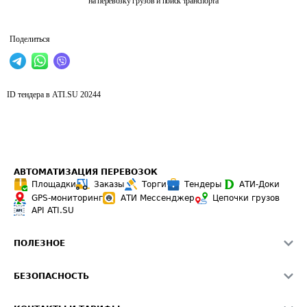
на перевозку грузов и поиск транспорта
Поделиться
ID тендера в ATI.SU
20244
АВТОМАТИЗАЦИЯ ПЕРЕВОЗОК
Площадки
Заказы
Торги
Тендеры
АТИ-Доки
GPS-мониторинг
АТИ Мессенджер
Цепочки грузов
API ATI.SU
ПОЛЕЗНОЕ
Расчет расстояний
БЕЗОПАСНОСТЬ
Академия ATI.SU
ATI.SU о безопасности
Звезды ATI.SU на вашем сайте