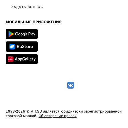
Полезное по перевозкам
Общие положения
ЗАДАТЬ ВОПРОС
Часто задаваемые вопросы (FAQ)
Карта сайта
Техническая информация
МОБИЛЬНЫЕ ПРИЛОЖЕНИЯ
1998-2026
© ATI.SU является юридически зарегистрированной
торговой маркой.
Об авторских правах