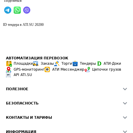
Поделиться
ID тендера в ATI.SU
20200
АВТОМАТИЗАЦИЯ ПЕРЕВОЗОК
Площадки
Заказы
Торги
Тендеры
АТИ-Доки
GPS-мониторинг
АТИ Мессенджер
Цепочки грузов
API ATI.SU
ПОЛЕЗНОЕ
Расчет расстояний
БЕЗОПАСНОСТЬ
Академия ATI.SU
ATI.SU о безопасности
Звезды ATI.SU на вашем сайте
КОНТАКТЫ И ТАРИФЫ
Памятка по проверке контрагентов
Индекс ATI.SU FTL РФ
О системе ATI.SU
Светофор+
Средние ставки
ИНФОРМАЦИЯ