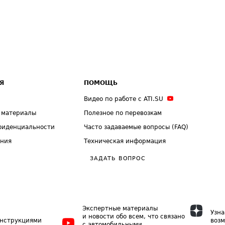
Я
ПОМОЩЬ
Видео по работе с ATI.SU
 материалы
Полезное по перевозкам
фиденциальности
Часто задаваемые вопросы (FAQ)
ения
Техническая информация
ЗАДАТЬ ВОПРОС
Экспертные материалы
Узна
и новости обо всем, что связано
инструкциями
возм
с автомобильными