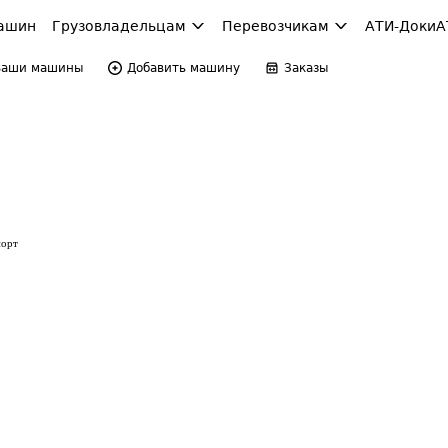
ашин
Грузовладельцам
Перевозчикам
АТИ-Доки
А
Ваши машины
Добавить машину
Заказы
порт