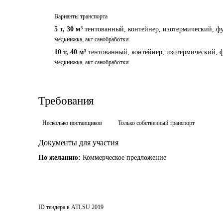
Варианты транспорта
5 т
,
30 м³
тентованный, контейнер, изотермический, фу
медкнижка, акт санобработки
10 т
,
40 м³
тентованный, контейнер, изотермический, ф
медкнижка, акт санобработки
Требования
Несколько поставщиков
Только собственный транспорт
Документы для участия
По желанию:
Коммерческое предложение
ID тендера в ATI.SU
2019