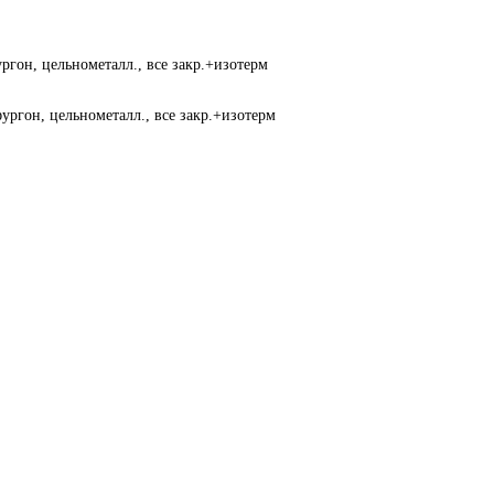
ргон, цельнометалл., все закр.+изотерм
ургон, цельнометалл., все закр.+изотерм