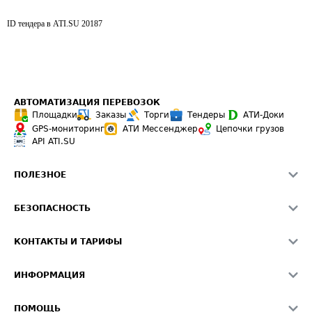
ID тендера в ATI.SU
20187
АВТОМАТИЗАЦИЯ ПЕРЕВОЗОК
Площадки
Заказы
Торги
Тендеры
АТИ-Доки
GPS-мониторинг
АТИ Мессенджер
Цепочки грузов
API ATI.SU
ПОЛЕЗНОЕ
Расчет расстояний
БЕЗОПАСНОСТЬ
Академия ATI.SU
ATI.SU о безопасности
Звезды ATI.SU на вашем сайте
КОНТАКТЫ И ТАРИФЫ
Памятка по проверке контрагентов
Индекс ATI.SU FTL РФ
О системе ATI.SU
Светофор+
Средние ставки
ИНФОРМАЦИЯ
Контактная информация
Страхование
Выгодные направления
Блог
Реклама на сайте
О формировании Паспорта
ПОМОЩЬ