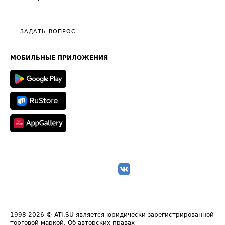
Эксклюзивные материалы
Тарифы
Видео по работе с ATI.SU
Политика конфиденциальности
Полезное по перевозкам
Общие положения
ЗАДАТЬ ВОПРОС
Часто задаваемые вопросы (FAQ)
Карта сайта
Техническая информация
МОБИЛЬНЫЕ ПРИЛОЖЕНИЯ
1998-2026
© ATI.SU является юридически зарегистрированной
торговой маркой.
Об авторских правах