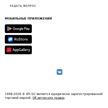
Полезное по перевозкам
Общие положения
ЗАДАТЬ ВОПРОС
Часто задаваемые вопросы (FAQ)
Карта сайта
Техническая информация
МОБИЛЬНЫЕ ПРИЛОЖЕНИЯ
1998-2026
© ATI.SU является юридически зарегистрированной
торговой маркой.
Об авторских правах