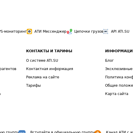
PS-мониторинг
АТИ Мессенджер
Цепочки грузов
API ATI.SU
КОНТАКТЫ И ТАРИФЫ
ИНФОРМАЦИ
О системе ATI.SU
Блог
рагентов
Контактная информация
Эксклюзивные
Реклама на сайте
Политика кон
Тарифы
Общие полож
а
Карта сайта
ую группу
Вступайте в официальную группу
Канал АТИ с 