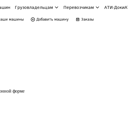
ашин
Грузовладельцам
Перевозчикам
АТИ-Доки
А
Ваши машины
Добавить машину
Заказы
ронной форме