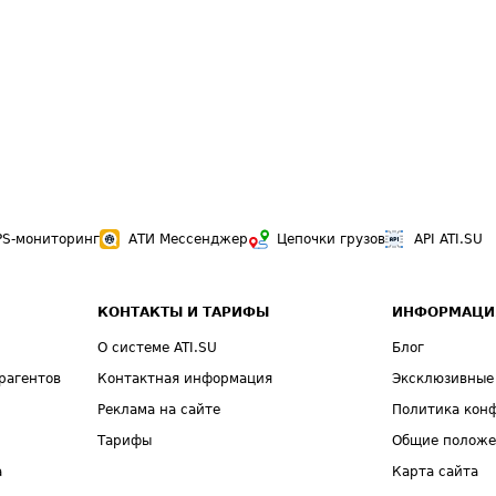
PS-мониторинг
АТИ Мессенджер
Цепочки грузов
API ATI.SU
КОНТАКТЫ И ТАРИФЫ
ИНФОРМАЦИ
О системе ATI.SU
Блог
рагентов
Контактная информация
Эксклюзивные
Реклама на сайте
Политика кон
Тарифы
Общие полож
а
Карта сайта