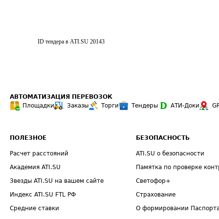
ID тендера в ATI.SU
20143
АВТОМАТИЗАЦИЯ ПЕРЕВОЗОК
Площадки
Заказы
Торги
Тендеры
АТИ-Доки
G
ПОЛЕЗНОЕ
БЕЗОПАСНОСТЬ
Расчет расстояний
ATI.SU о безопасности
Академия ATI.SU
Памятка по проверке конт
Звезды ATI.SU на вашем сайте
Светофор+
Индекс ATI.SU FTL РФ
Страхование
Средние ставки
О формировании Паспорт