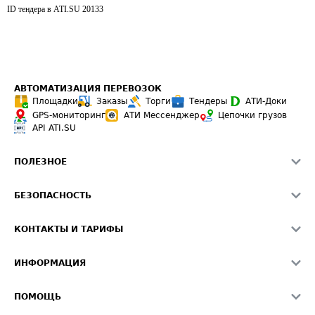
ID тендера в ATI.SU
20133
АВТОМАТИЗАЦИЯ ПЕРЕВОЗОК
Площадки
Заказы
Торги
Тендеры
АТИ-Доки
GPS-мониторинг
АТИ Мессенджер
Цепочки грузов
API ATI.SU
ПОЛЕЗНОЕ
Расчет расстояний
БЕЗОПАСНОСТЬ
Академия ATI.SU
ATI.SU о безопасности
Звезды ATI.SU на вашем сайте
КОНТАКТЫ И ТАРИФЫ
Памятка по проверке контрагентов
Индекс ATI.SU FTL РФ
О системе ATI.SU
Светофор+
Средние ставки
ИНФОРМАЦИЯ
Контактная информация
Страхование
Выгодные направления
Блог
Реклама на сайте
О формировании Паспорта
ПОМОЩЬ
Эксклюзивные материалы
Тарифы