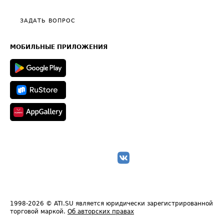
Видео по работе с ATI.SU
Политика конфиденциальности
Полезное по перевозкам
Общие положения
ЗАДАТЬ ВОПРОС
Часто задаваемые вопросы (FAQ)
Карта сайта
Техническая информация
МОБИЛЬНЫЕ ПРИЛОЖЕНИЯ
1998-2026
© ATI.SU является юридически зарегистрированной
торговой маркой.
Об авторских правах