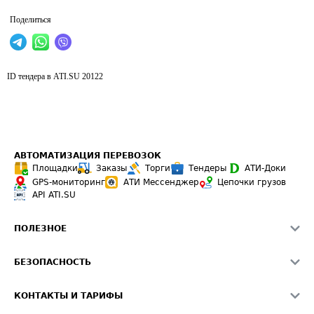
Поделиться
ID тендера в ATI.SU
20122
АВТОМАТИЗАЦИЯ ПЕРЕВОЗОК
Площадки
Заказы
Торги
Тендеры
АТИ-Доки
GPS-мониторинг
АТИ Мессенджер
Цепочки грузов
API ATI.SU
ПОЛЕЗНОЕ
Расчет расстояний
БЕЗОПАСНОСТЬ
Академия ATI.SU
ATI.SU о безопасности
Звезды ATI.SU на вашем сайте
КОНТАКТЫ И ТАРИФЫ
Памятка по проверке контрагентов
Индекс ATI.SU FTL РФ