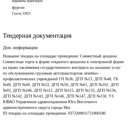
Варианты транспорта
фургон
Газель 33021
Тендерная документация
Доп. информация
Название тендера на площадке проведения: 
Совместный аукцион. 
Совместные торги в форме открытого аукциона в электронной форме 
на право заключения государственного контракта на оказание услуг 
по обслуживанию грузовым автотранспортом лечебно-
профилактических учреждений ГП №36, ДГП №13, ДГП №48, ГБ 
№49, ДГП №49, ДГП №53, ДГП №59, ДГП №61, ДГП №101, ДГП 
№93, ДГП №106, ДГП №112, ДГП №115, ДГП №135, ДГП №136, 
ДГП №142, ДГП №143, ДГП №146, ДГП №147, ДГП №150, УЗ 
ЮВАО Управления здравоохранения Юго-Восточного 
административного округа города Мос
ID тендера на площадке проведения: 
0373200011711000180