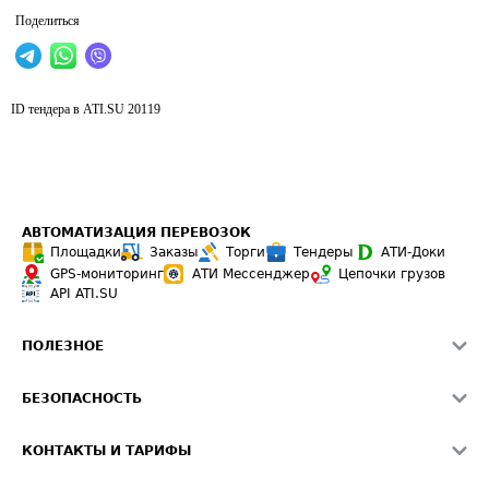
Поделиться
ID тендера в ATI.SU
20119
АВТОМАТИЗАЦИЯ ПЕРЕВОЗОК
Площадки
Заказы
Торги
Тендеры
АТИ-Доки
GPS-мониторинг
АТИ Мессенджер
Цепочки грузов
API ATI.SU
ПОЛЕЗНОЕ
Расчет расстояний
БЕЗОПАСНОСТЬ
Академия ATI.SU
ATI.SU о безопасности
Звезды ATI.SU на вашем сайте
КОНТАКТЫ И ТАРИФЫ
Памятка по проверке контрагентов
Индекс ATI.SU FTL РФ
О системе ATI.SU