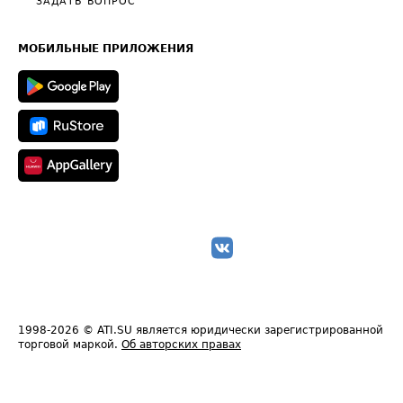
Общие положения
ЗАДАТЬ ВОПРОС
Часто задаваемые вопросы (FAQ)
Карта сайта
Техническая информация
МОБИЛЬНЫЕ ПРИЛОЖЕНИЯ
1998-2026
© ATI.SU является юридически зарегистрированной
торговой маркой.
Об авторских правах