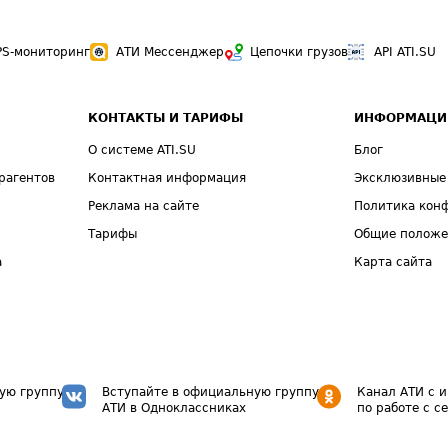
PS-мониторинг
АТИ Мессенджер
Цепочки грузов
API ATI.SU
КОНТАКТЫ И ТАРИФЫ
ИНФОРМАЦИ
О системе ATI.SU
Блог
рагентов
Контактная информация
Эксклюзивные
Реклама на сайте
Политика кон
Тарифы
Общие полож
а
Карта сайта
ую группу
Вступайте в официальную группу
Канал АТИ с 
АТИ в Одноклассниках
по работе с с