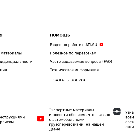
Я
ПОМОЩЬ
Видео по работе с ATI.SU
 материалы
Полезное по перевозкам
фиденциальности
Часто задаваемые вопросы (FAQ)
ения
Техническая информация
ЗАДАТЬ ВОПРОС
Экспертные материалы
Узна
и новости обо всем, что связано
инструкциями
возм
с автомобильными
ервисом
свеж
грузоперевозками, на нашем
логи
Дзене