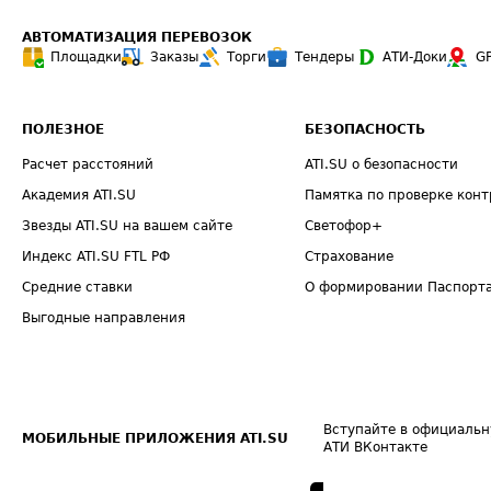
АВТОМАТИЗАЦИЯ ПЕРЕВОЗОК
Площадки
Заказы
Торги
Тендеры
АТИ-Доки
G
ПОЛЕЗНОЕ
БЕЗОПАСНОСТЬ
Расчет расстояний
ATI.SU о безопасности
Академия ATI.SU
Памятка по проверке конт
Звезды ATI.SU на вашем сайте
Светофор+
Индекс ATI.SU FTL РФ
Страхование
Средние ставки
О формировании Паспорт
Выгодные направления
Вступайте в официальн
МОБИЛЬНЫЕ ПРИЛОЖЕНИЯ ATI.SU
АТИ ВКонтакте