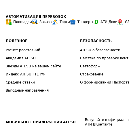
АВТОМАТИЗАЦИЯ ПЕРЕВОЗОК
Площадки
Заказы
Торги
Тендеры
АТИ-Доки
G
ПОЛЕЗНОЕ
БЕЗОПАСНОСТЬ
Расчет расстояний
ATI.SU о безопасности
Академия ATI.SU
Памятка по проверке конт
Звезды ATI.SU на вашем сайте
Светофор+
Индекс ATI.SU FTL РФ
Страхование
Средние ставки
О формировании Паспорт
Выгодные направления
Вступайте в официальн
МОБИЛЬНЫЕ ПРИЛОЖЕНИЯ ATI.SU
АТИ ВКонтакте