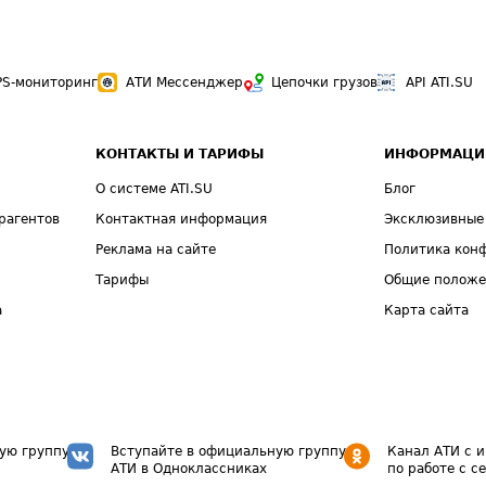
PS-мониторинг
АТИ Мессенджер
Цепочки грузов
API ATI.SU
КОНТАКТЫ И ТАРИФЫ
ИНФОРМАЦИ
О системе ATI.SU
Блог
рагентов
Контактная информация
Эксклюзивные
Реклама на сайте
Политика кон
Тарифы
Общие полож
а
Карта сайта
ую группу
Вступайте в официальную группу
Канал АТИ с 
АТИ в Одноклассниках
по работе с с