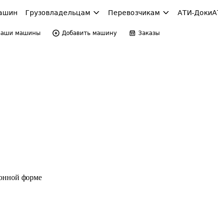
ашин
Грузовладельцам
Перевозчикам
АТИ-Доки
А
Ваши машины
Добавить машину
Заказы
ронной форме