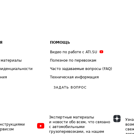
Я
ПОМОЩЬ
Видео по работе с ATI.SU
 материалы
Полезное по перевозкам
фиденциальности
Часто задаваемые вопросы (FAQ)
ения
Техническая информация
ЗАДАТЬ ВОПРОС
Экспертные материалы
Узна
и новости обо всем, что связано
инструкциями
возм
с автомобильными
ервисом
свеж
грузоперевозками, на нашем