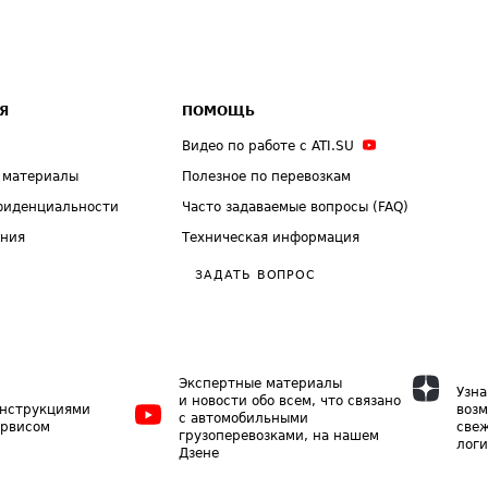
Я
ПОМОЩЬ
Видео по работе с ATI.SU
 материалы
Полезное по перевозкам
фиденциальности
Часто задаваемые вопросы (FAQ)
ения
Техническая информация
ЗАДАТЬ ВОПРОС
Экспертные материалы
Узна
и новости обо всем, что связано
инструкциями
возм
с автомобильными
ервисом
свеж
грузоперевозками, на нашем
логи
Дзене