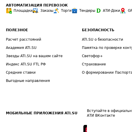
АВТОМАТИЗАЦИЯ ПЕРЕВОЗОК
Площадки
Заказы
Торги
Тендеры
АТИ-Доки
G
ПОЛЕЗНОЕ
БЕЗОПАСНОСТЬ
Расчет расстояний
ATI.SU о безопасности
Академия ATI.SU
Памятка по проверке конт
Звезды ATI.SU на вашем сайте
Светофор+
Индекс ATI.SU FTL РФ
Страхование
Средние ставки
О формировании Паспорт
Выгодные направления
Вступайте в официальн
МОБИЛЬНЫЕ ПРИЛОЖЕНИЯ ATI.SU
АТИ ВКонтакте