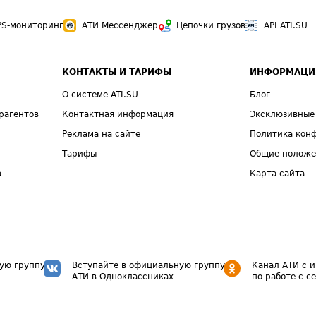
PS-мониторинг
АТИ Мессенджер
Цепочки грузов
API ATI.SU
КОНТАКТЫ И ТАРИФЫ
ИНФОРМАЦИ
О системе ATI.SU
Блог
рагентов
Контактная информация
Эксклюзивные
Реклама на сайте
Политика кон
Тарифы
Общие полож
а
Карта сайта
ую группу
Вступайте в официальную группу
Канал АТИ с 
АТИ в Одноклассниках
по работе с с