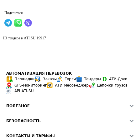
Поделиться
ID тендера в ATI.SU
19917
АВТОМАТИЗАЦИЯ ПЕРЕВОЗОК
Площадки
Заказы
Торги
Тендеры
АТИ-Доки
GPS-мониторинг
АТИ Мессенджер
Цепочки грузов
API ATI.SU
ПОЛЕЗНОЕ
Расчет расстояний
БЕЗОПАСНОСТЬ
Академия ATI.SU
ATI.SU о безопасности
Звезды ATI.SU на вашем сайте
КОНТАКТЫ И ТАРИФЫ
Памятка по проверке контрагентов