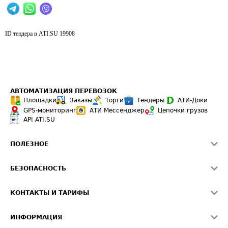
ID тендера в ATI.SU
19908
АВТОМАТИЗАЦИЯ ПЕРЕВОЗОК
Площадки
Заказы
Торги
Тендеры
АТИ-Доки
GPS-мониторинг
АТИ Мессенджер
Цепочки грузов
API ATI.SU
ПОЛЕЗНОЕ
Расчет расстояний
БЕЗОПАСНОСТЬ
Академия ATI.SU
ATI.SU о безопасности
Звезды ATI.SU на вашем сайте
КОНТАКТЫ И ТАРИФЫ
Памятка по проверке контрагентов
Индекс ATI.SU FTL РФ
О системе ATI.SU
Светофор+
Средние ставки
ИНФОРМАЦИЯ
Контактная информация
Страхование