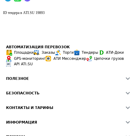
ID тендера в ATI.SU
19893
АВТОМАТИЗАЦИЯ ПЕРЕВОЗОК
Площадки
Заказы
Торги
Тендеры
АТИ-Доки
GPS-мониторинг
АТИ Мессенджер
Цепочки грузов
API ATI.SU
ПОЛЕЗНОЕ
Расчет расстояний
БЕЗОПАСНОСТЬ
Академия ATI.SU
ATI.SU о безопасности
Звезды ATI.SU на вашем сайте
КОНТАКТЫ И ТАРИФЫ
Памятка по проверке контрагентов
Индекс ATI.SU FTL РФ
О системе ATI.SU
Светофор+
Средние ставки
ИНФОРМАЦИЯ
Контактная информация
Страхование
Выгодные направления
Блог
Реклама на сайте