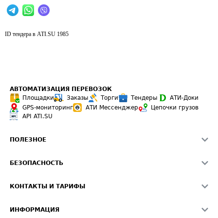
ID тендера в ATI.SU
1985
АВТОМАТИЗАЦИЯ ПЕРЕВОЗОК
Площадки
Заказы
Торги
Тендеры
АТИ-Доки
GPS-мониторинг
АТИ Мессенджер
Цепочки грузов
API ATI.SU
ПОЛЕЗНОЕ
Расчет расстояний
БЕЗОПАСНОСТЬ
Академия ATI.SU
ATI.SU о безопасности
Звезды ATI.SU на вашем сайте
КОНТАКТЫ И ТАРИФЫ
Памятка по проверке контрагентов
Индекс ATI.SU FTL РФ
О системе ATI.SU
Светофор+
Средние ставки
ИНФОРМАЦИЯ
Контактная информация