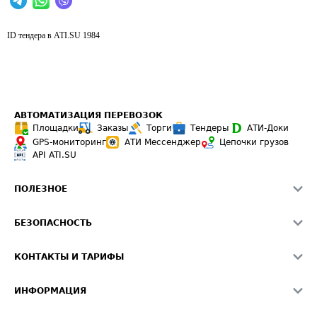
ID тендера в ATI.SU
1984
АВТОМАТИЗАЦИЯ ПЕРЕВОЗОК
Площадки
Заказы
Торги
Тендеры
АТИ-Доки
GPS-мониторинг
АТИ Мессенджер
Цепочки грузов
API ATI.SU
ПОЛЕЗНОЕ
Расчет расстояний
БЕЗОПАСНОСТЬ
Академия ATI.SU
ATI.SU о безопасности
Звезды ATI.SU на вашем сайте
КОНТАКТЫ И ТАРИФЫ
Памятка по проверке контрагентов
Индекс ATI.SU FTL РФ
О системе ATI.SU
Светофор+
Средние ставки
ИНФОРМАЦИЯ
Контактная информация
Страхование
Выгодные направления
Блог