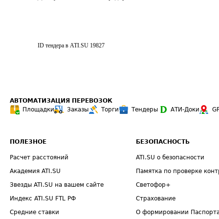
ID тендера в ATI.SU
19827
АВТОМАТИЗАЦИЯ ПЕРЕВОЗОК
Площадки
Заказы
Торги
Тендеры
АТИ-Доки
G
ПОЛЕЗНОЕ
БЕЗОПАСНОСТЬ
Расчет расстояний
ATI.SU о безопасности
Академия ATI.SU
Памятка по проверке конт
Звезды ATI.SU на вашем сайте
Светофор+
Индекс ATI.SU FTL РФ
Страхование
Средние ставки
О формировании Паспорт