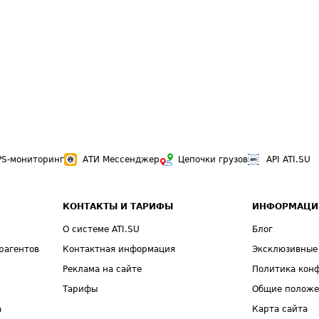
PS-мониторинг
АТИ Мессенджер
Цепочки грузов
API ATI.SU
КОНТАКТЫ И ТАРИФЫ
ИНФОРМАЦИ
О системе ATI.SU
Блог
рагентов
Контактная информация
Эксклюзивные
Реклама на сайте
Политика кон
Тарифы
Общие полож
а
Карта сайта