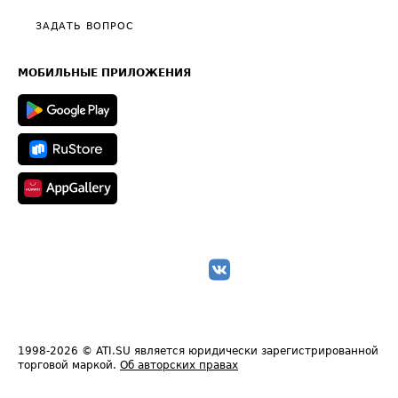
Политика конфиденциальности
Полезное по перевозкам
Общие положения
ЗАДАТЬ ВОПРОС
Часто задаваемые вопросы (FAQ)
Карта сайта
Техническая информация
МОБИЛЬНЫЕ ПРИЛОЖЕНИЯ
1998-2026
© ATI.SU является юридически зарегистрированной
торговой маркой.
Об авторских правах