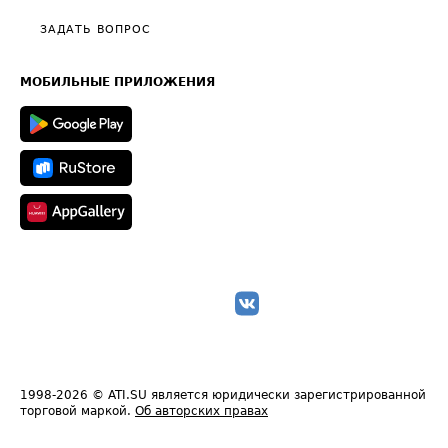
Политика конфиденциальности
Полезное по перевозкам
Общие положения
ЗАДАТЬ ВОПРОС
Часто задаваемые вопросы (FAQ)
Карта сайта
Техническая информация
МОБИЛЬНЫЕ ПРИЛОЖЕНИЯ
1998-2026
© ATI.SU является юридически зарегистрированной
торговой маркой.
Об авторских правах