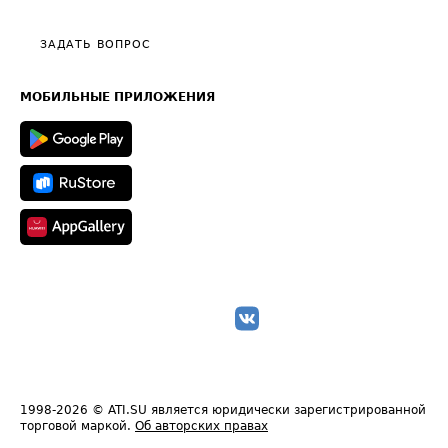
Видео по работе с ATI.SU
Политика конфиденциальности
Полезное по перевозкам
Общие положения
ЗАДАТЬ ВОПРОС
Часто задаваемые вопросы (FAQ)
Карта сайта
Техническая информация
МОБИЛЬНЫЕ ПРИЛОЖЕНИЯ
1998-2026
© ATI.SU является юридически зарегистрированной
торговой маркой.
Об авторских правах