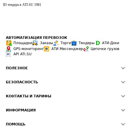
ID тендера в ATI.SU
1981
АВТОМАТИЗАЦИЯ ПЕРЕВОЗОК
Площадки
Заказы
Торги
Тендеры
АТИ-Доки
GPS-мониторинг
АТИ Мессенджер
Цепочки грузов
API ATI.SU
ПОЛЕЗНОЕ
Расчет расстояний
БЕЗОПАСНОСТЬ
Академия ATI.SU
ATI.SU о безопасности
Звезды ATI.SU на вашем сайте
КОНТАКТЫ И ТАРИФЫ
Памятка по проверке контрагентов
Индекс ATI.SU FTL РФ
О системе ATI.SU
Светофор+
Средние ставки
ИНФОРМАЦИЯ
Контактная информация
Страхование
Выгодные направления
Блог
Реклама на сайте
О формировании Паспорта
ПОМОЩЬ
Эксклюзивные материалы
Тарифы