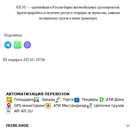
ATI.SU — крупнейшая в России биржа автомобильных грузоперевозок.
Зарегистрируйтесь и получите доступ к тендерам на перевозки, заявкам
на перевозку грузов и поиск транспорта
Поделиться
ID тендера в ATI.SU
19738
АВТОМАТИЗАЦИЯ ПЕРЕВОЗОК
Площадки
Заказы
Торги
Тендеры
АТИ-Доки
GPS-мониторинг
АТИ Мессенджер
Цепочки грузов
API ATI.SU
ПОЛЕЗНОЕ
Расчет расстояний