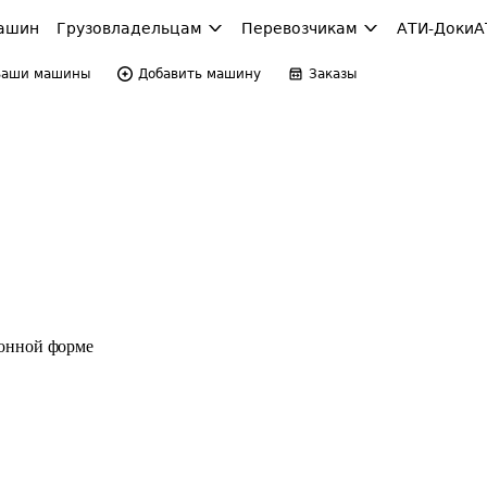
ашин
Грузовладельцам
Перевозчикам
АТИ-Доки
А
Ваши машины
Добавить машину
Заказы
ронной форме