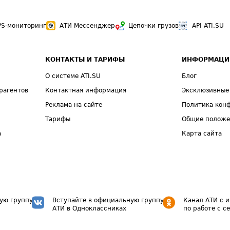
PS-мониторинг
АТИ Мессенджер
Цепочки грузов
API ATI.SU
КОНТАКТЫ И ТАРИФЫ
ИНФОРМАЦИ
О системе ATI.SU
Блог
рагентов
Контактная информация
Эксклюзивные
Реклама на сайте
Политика кон
Тарифы
Общие полож
а
Карта сайта
ую группу
Вступайте в официальную группу
Канал АТИ с 
АТИ в Одноклассниках
по работе с с