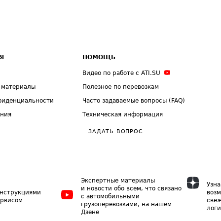
Я
ПОМОЩЬ
Видео по работе с ATI.SU
 материалы
Полезное по перевозкам
фиденциальности
Часто задаваемые вопросы (FAQ)
ения
Техническая информация
ЗАДАТЬ ВОПРОС
Экспертные материалы
Узна
и новости обо всем, что связано
инструкциями
возм
с автомобильными
ервисом
свеж
грузоперевозками, на нашем
логи
Дзене