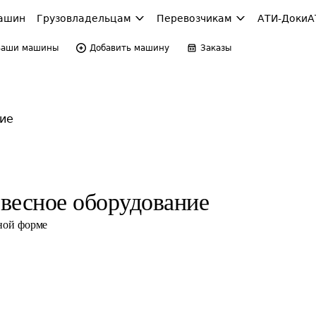
ашин
Грузовладельцам
Перевозчикам
АТИ-Доки
А
Ваши машины
Добавить машину
Заказы
ие
весное оборудование
ной форме