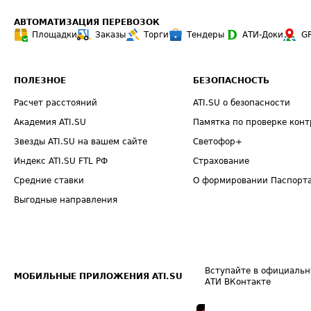
АВТОМАТИЗАЦИЯ ПЕРЕВОЗОК
Площадки
Заказы
Торги
Тендеры
АТИ-Доки
G
ПОЛЕЗНОЕ
БЕЗОПАСНОСТЬ
Расчет расстояний
ATI.SU о безопасности
Академия ATI.SU
Памятка по проверке конт
Звезды ATI.SU на вашем сайте
Светофор+
Индекс ATI.SU FTL РФ
Страхование
Средние ставки
О формировании Паспорт
Выгодные направления
Вступайте в официальн
МОБИЛЬНЫЕ ПРИЛОЖЕНИЯ ATI.SU
АТИ ВКонтакте