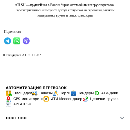
ATI.SU — крупнейшая в России биржа автомобильных грузоперевозок.
Зарегистрируйтесь и получите доступ к тендерам на перевозки, заявкам
на перевозку грузов и поиск транспорта
Поделиться
ID тендера в ATI.SU
1967
АВТОМАТИЗАЦИЯ ПЕРЕВОЗОК
Площадки
Заказы
Торги
Тендеры
АТИ-Доки
GPS-мониторинг
АТИ Мессенджер
Цепочки грузов
API ATI.SU
ПОЛЕЗНОЕ
Расчет расстояний