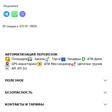
Поделиться
ID тендера в ATI.SU
19656
АВТОМАТИЗАЦИЯ ПЕРЕВОЗОК
Площадки
Заказы
Торги
Тендеры
АТИ-Доки
GPS-мониторинг
АТИ Мессенджер
Цепочки грузов
API ATI.SU
ПОЛЕЗНОЕ
Расчет расстояний
БЕЗОПАСНОСТЬ
Академия ATI.SU
ATI.SU о безопасности
Звезды ATI.SU на вашем сайте
КОНТАКТЫ И ТАРИФЫ
Памятка по проверке контрагентов
Индекс ATI.SU FTL РФ