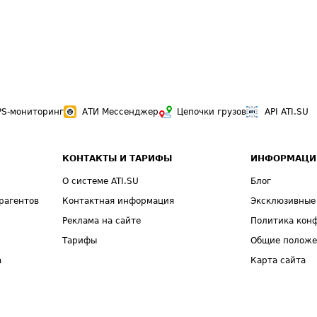
PS-мониторинг
АТИ Мессенджер
Цепочки грузов
API ATI.SU
КОНТАКТЫ И ТАРИФЫ
ИНФОРМАЦИ
О системе ATI.SU
Блог
рагентов
Контактная информация
Эксклюзивные
Реклама на сайте
Политика кон
Тарифы
Общие полож
а
Карта сайта