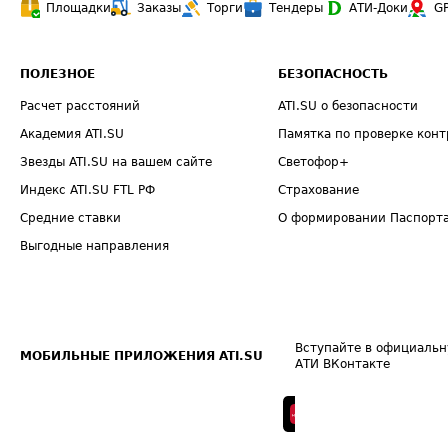
Площадки
Заказы
Торги
Тендеры
АТИ-Доки
G
ПОЛЕЗНОЕ
БЕЗОПАСНОСТЬ
Расчет расстояний
ATI.SU о безопасности
Академия ATI.SU
Памятка по проверке конт
Звезды ATI.SU на вашем сайте
Светофор+
Индекс ATI.SU FTL РФ
Страхование
Средние ставки
О формировании Паспорт
Выгодные направления
Вступайте в официальн
МОБИЛЬНЫЕ ПРИЛОЖЕНИЯ ATI.SU
АТИ ВКонтакте