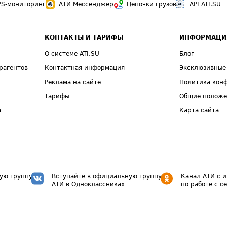
PS-мониторинг
АТИ Мессенджер
Цепочки грузов
API ATI.SU
КОНТАКТЫ И ТАРИФЫ
ИНФОРМАЦИ
О системе ATI.SU
Блог
рагентов
Контактная информация
Эксклюзивные
Реклама на сайте
Политика кон
Тарифы
Общие полож
а
Карта сайта
ую группу
Вступайте в официальную группу
Канал АТИ с 
АТИ в Одноклассниках
по работе с с