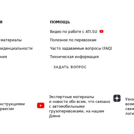
Я
ПОМОЩЬ
Видео по работе с ATI.SU
 материалы
Полезное по перевозкам
фиденциальности
Часто задаваемые вопросы (FAQ)
ения
Техническая информация
ЗАДАТЬ ВОПРОС
Экспертные материалы
Узна
и новости обо всем, что связано
инструкциями
возм
с автомобильными
ервисом
свеж
грузоперевозками, на нашем
логи
Дзене