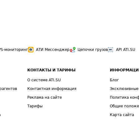
PS-мониторинг
АТИ Мессенджер
Цепочки грузов
API ATI.SU
КОНТАКТЫ И ТАРИФЫ
ИНФОРМАЦИ
О системе ATI.SU
Блог
рагентов
Контактная информация
Эксклюзивные
Реклама на сайте
Политика кон
Тарифы
Общие полож
а
Карта сайта