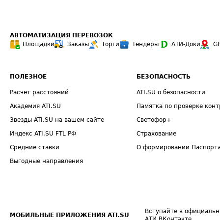
АВТОМАТИЗАЦИЯ ПЕРЕВОЗОК
Площадки
Заказы
Торги
Тендеры
АТИ-Доки
G
ПОЛЕЗНОЕ
БЕЗОПАСНОСТЬ
Расчет расстояний
ATI.SU о безопасности
Академия ATI.SU
Памятка по проверке конт
Звезды ATI.SU на вашем сайте
Светофор+
Индекс ATI.SU FTL РФ
Страхование
Средние ставки
О формировании Паспорт
Выгодные направления
Вступайте в официальн
МОБИЛЬНЫЕ ПРИЛОЖЕНИЯ ATI.SU
АТИ ВКонтакте