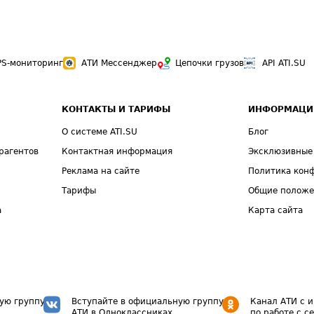
PS-мониторинг
АТИ Мессенджер
Цепочки грузов
API ATI.SU
КОНТАКТЫ И ТАРИФЫ
ИНФОРМАЦИ
О системе ATI.SU
Блог
рагентов
Контактная информация
Эксклюзивные
Реклама на сайте
Политика кон
Тарифы
Общие полож
а
Карта сайта
ую группу
Вступайте в официальную группу
Канал АТИ с 
АТИ в Одноклассниках
по работе с с