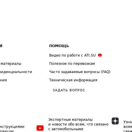
Я
ПОМОЩЬ
Видео по работе с ATI.SU
 материалы
Полезное по перевозкам
фиденциальности
Часто задаваемые вопросы (FAQ)
ения
Техническая информация
ЗАДАТЬ ВОПРОС
Экспертные материалы
Узна
и новости обо всем, что связано
инструкциями
возм
с автомобильными
ервисом
свеж