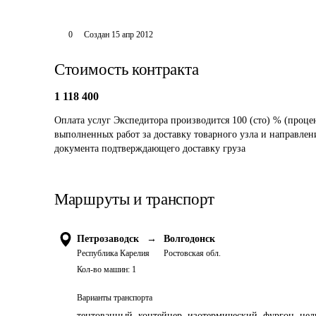
0
Создан
15 апр 2012
Стоимость контракта
1 118 400
Оплата услуг Экспедитора производится 100 (сто) % (процен
выполненных работ за доставку товарного узла и направлен
документа подтверждающего доставку груза
Маршруты и транспорт
Петрозаводск
→
Волгодонск
Республика Карелия
Ростовская обл.
Кол-во машин:
1
Варианты транспорта
тентованный, контейнер, изотермический, фургон, цель