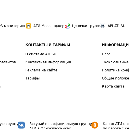
PS-мониторинг
АТИ Мессенджер
Цепочки грузов
API ATI.SU
КОНТАКТЫ И ТАРИФЫ
ИНФОРМАЦИ
О системе ATI.SU
Блог
рагентов
Контактная информация
Эксклюзивные
Реклама на сайте
Политика кон
Тарифы
Общие полож
а
Карта сайта
ую группу
Вступайте в официальную группу
Канал АТИ с 
АТИ в Одноклассниках
по работе с с