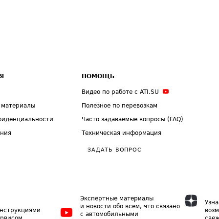
Я
ПОМОЩЬ
Видео по работе с ATI.SU
 материалы
Полезное по перевозкам
фиденциальности
Часто задаваемые вопросы (FAQ)
ения
Техническая информация
ЗАДАТЬ ВОПРОС
Экспертные материалы
Узна
и новости обо всем, что связано
инструкциями
возм
с автомобильными
ервисом
свеж