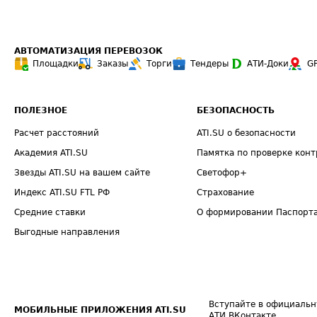
АВТОМАТИЗАЦИЯ ПЕРЕВОЗОК
Площадки
Заказы
Торги
Тендеры
АТИ-Доки
G
ПОЛЕЗНОЕ
БЕЗОПАСНОСТЬ
Расчет расстояний
ATI.SU о безопасности
Академия ATI.SU
Памятка по проверке конт
Звезды ATI.SU на вашем сайте
Светофор+
Индекс ATI.SU FTL РФ
Страхование
Средние ставки
О формировании Паспорт
Выгодные направления
Вступайте в официальн
МОБИЛЬНЫЕ ПРИЛОЖЕНИЯ ATI.SU
АТИ ВКонтакте