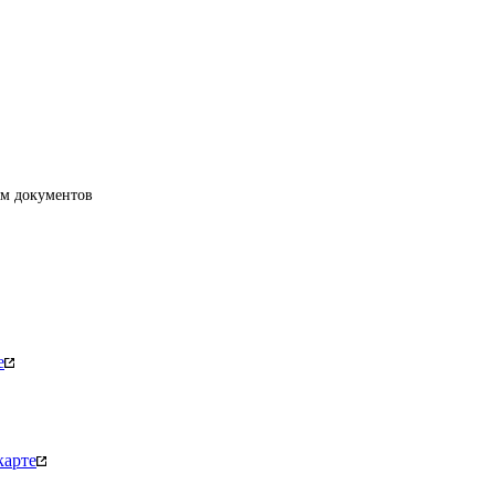
ям документов
е
карте