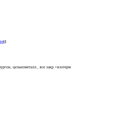
те
ургон, цельнометалл., все закр.+изотерм