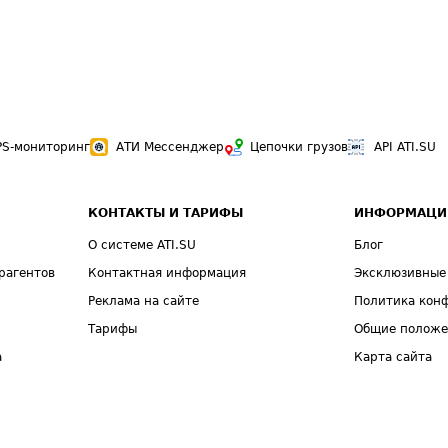
PS-мониторинг
АТИ Мессенджер
Цепочки грузов
API ATI.SU
КОНТАКТЫ И ТАРИФЫ
ИНФОРМАЦИ
О системе ATI.SU
Блог
рагентов
Контактная информация
Эксклюзивные
Реклама на сайте
Политика кон
Тарифы
Общие полож
а
Карта сайта