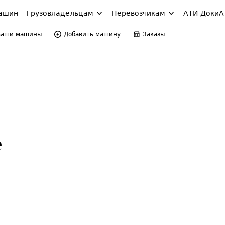
ашин
Грузовладельцам
Перевозчикам
АТИ-Доки
А
Ваши машины
Добавить машину
Заказы
е