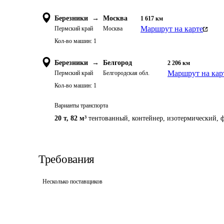
Березники
→
Москва
1 617
км
Маршрут на карте
Пермский край
Москва
Кол-во машин:
1
Березники
→
Белгород
2 206
км
Маршрут на кар
Пермский край
Белгородская обл.
Кол-во машин:
1
Варианты транспорта
20 т
,
82 м³
тентованный, контейнер, изотермический, ф
Требования
Несколько поставщиков